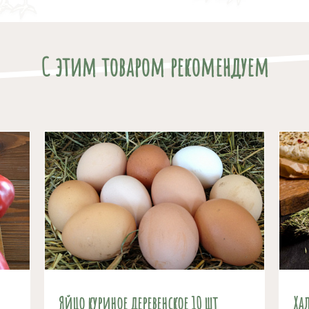
С этим товаром рекомендуем
Яйцо куриное деревенское 10 шт
Ха