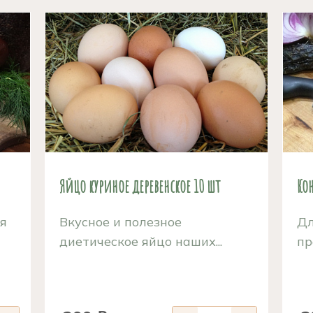
Яйцо куриное деревенское 10 шт
Ко
ая
Вкусное и полезное
Дл
диетическое яйцо наших...
пр