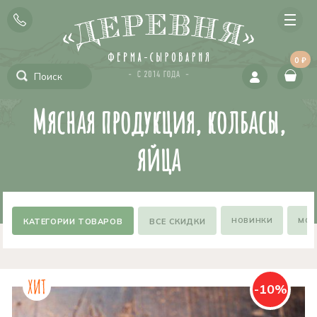
0 ₽
Мясная продукция, колбасы,
яйца
НОВИНКИ
МОЖ
ВСЕ СКИДКИ
-10%