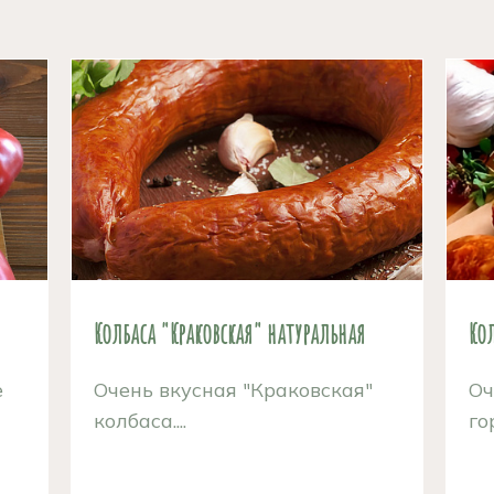
Колбаса "Краковская" натуральная
Кол
е
Очень вкусная "Краковская"
Оч
колбаса....
го