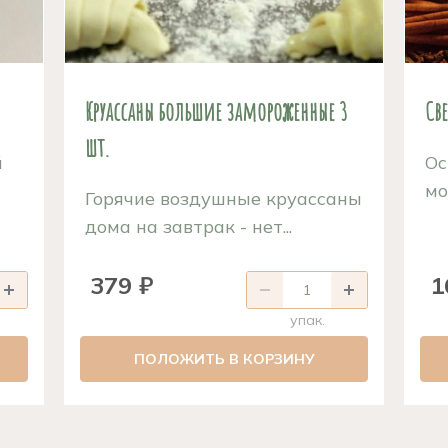
Круассаны большие замороженные 3
Св
шт.
й
О
мо
Горячие воздушные круассаны
дома на завтрак - нет...
379 ₽
1
упак.
ПОЛОЖИТЬ В КОРЗИНУ