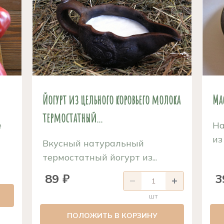
Йогурт из цельного коровьего молока
Ма
термостатный...
е
На
из
Вкусный натуральный
термостатный йогурт из...
89 ₽
3
шт
ПОЛОЖИТЬ В КОРЗИНУ