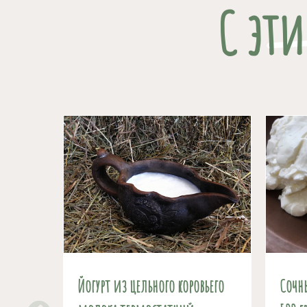
С эт
Йогурт из цельного коровьего
Сочн