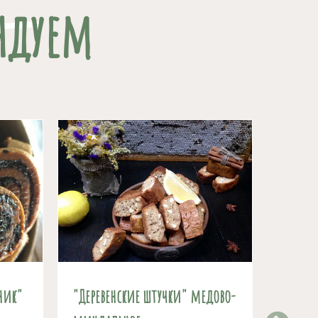
ндуем
ник"
"Деревенские штучки" медово-
Чернос