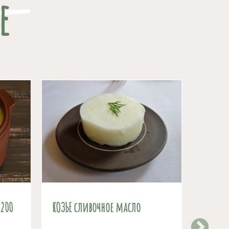
е
 200
КОЗЬЕ сливочное масло
Свежее
литр