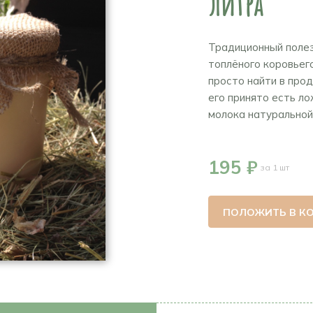
литра
Традиционный полез
топлёного коровьего
просто найти в про
его принято есть л
молока натуральной 
195 ₽
за 1 шт
ПОЛОЖИТЬ В К