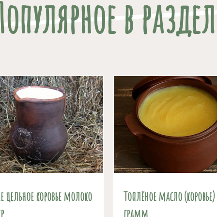
Популярное в раздел
е цельное коровье молоко
Топлёное масло (коровье)
р
грамм