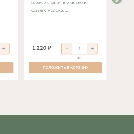
Свежее сливочное масло из
козьего молока. ...
Полезн
свежее 
1.220 ₽
379 
шт
ПОЛОЖИТЬ В КОРЗИНУ
П