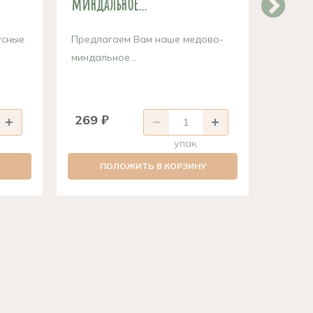
миндальное...
косточ
усные
Предлагаем Вам наше медово-
Качест
миндальное...
косточе
269 ₽
289 
упак.
ПОЛОЖИТЬ В КОРЗИНУ
П