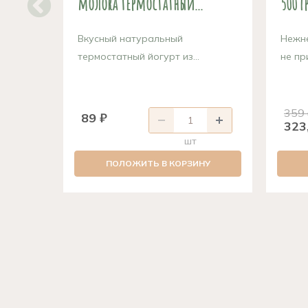
молока термостатный...
500 г
Вкусный натуральный
Нежне
термостатный йогурт из...
не пр
359
89 ₽
323
шт
ПОЛОЖИТЬ В КОРЗИНУ