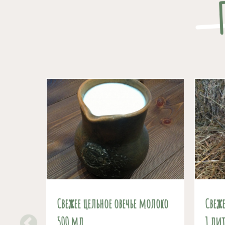
Свежее цельное овечье молоко
Свеже
500 мл
1 лит