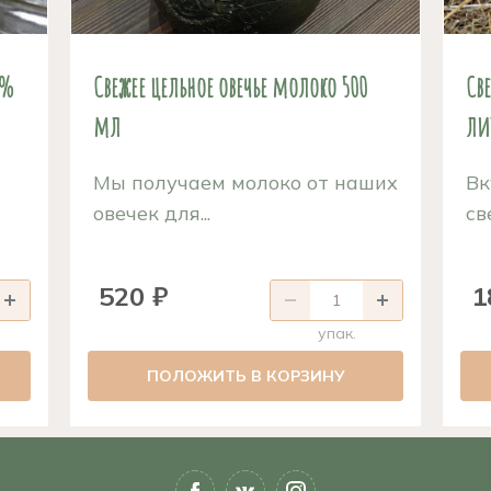
0%
Свежее цельное овечье молоко 500
Св
мл
ли
Мы получаем молоко от наших
Вк
овечек для...
св
520 ₽
1
упак.
ПОЛОЖИТЬ В КОРЗИНУ