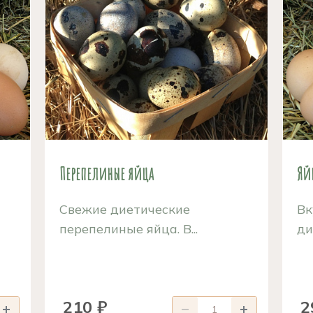
Перепелиные яйца
Яй
Свежие диетические
Вк
перепелиные яйца. В...
ди
210 ₽
2