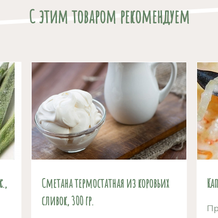
С этим товаром рекомендуем
.,
Сметана термостатная из коровьих
Ка
сливок, 300 гр.
Пр