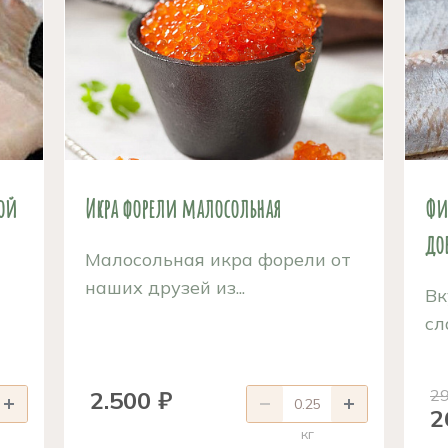
хой
Икра форели малосольная
Фи
доб
Малосольная икра форели от
наших друзей из...
Вк
сл
2.500 ₽
29
2
кг