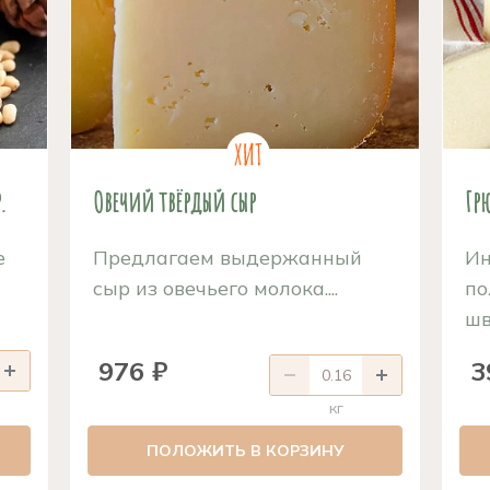
.
Овечий твёрдый сыр
Грю
е
Предлагаем выдержанный
Ин
сыр из овечьего молока....
по
шв
976 ₽
3
кг
ПОЛОЖИТЬ В КОРЗИНУ