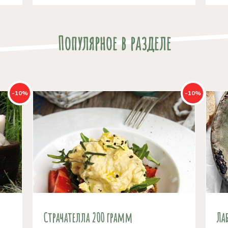
Популярное в разделе
-10%
-10%
Страчателла 200 грамм
Ла