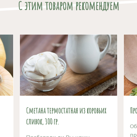
С этим товаром рекомендуем
Сметана термостатная из коровьих
Пр
сливок, 300 гр.
Об
пр