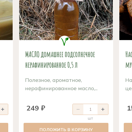
МАСЛО домашнее подсолнечное
На
нерафинированное 0,5 л
му
Полезное, ароматное,
На
нерафинированное масло,...
це
249 ₽
1
шт
ПОЛОЖИТЬ В КОРЗИНУ