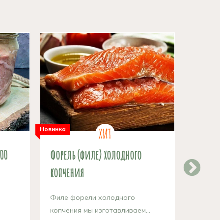
Новинка
00
Форель (филе) холодного
Филе тр
копчения
Спешим
вкусным
Филе форели холодного
копчения мы изготавливаем...