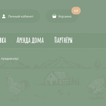
0 ₽
Личный кабинет
Корзина
вка
Аренда дома
Партнёры
 предзаказу)