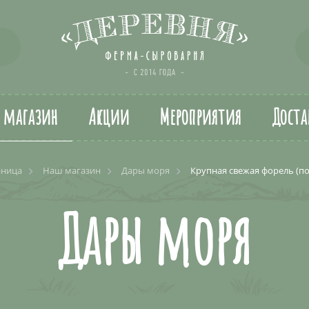
т магазин
Акции
Мероприятия
Доста
аница
Наш магазин
Дары моря
Крупная свежая форель (по
Дары моря