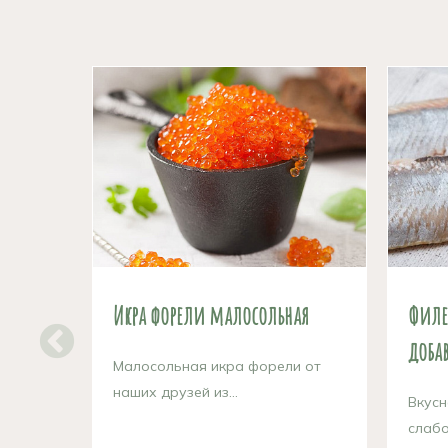
Икра форели малосольная
Филе
добав
Малосольная икра форели от
наших друзей из...
Вкусн
слабо