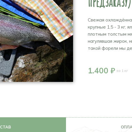
предзаказу)
Свежая охлаждённа
крупные 1,5 - 3 кг, 
плотным толстым мя
нагулявшая жирок, н
такой форели мы де
1.400 ₽
за 1 кг
ОСТАВ
ОПЛА