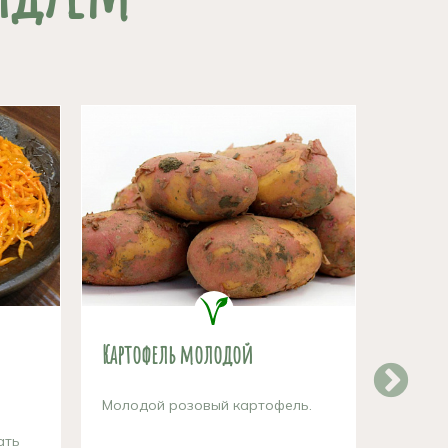
Картофель молодой
Картоф
новго
Молодой розовый картофель.
ать
Отборн