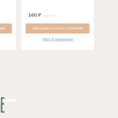
выраще
160 ₽
89 ₽
за 1 кг
НИИ
УВЕДОМИТЬ О ПОСТУПЛЕНИИ
УВЕ
Нет в наличии
е