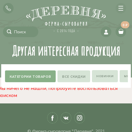
0 ₽
Другая интересная продукция
НОВИНКИ
МОЖ
ВСЕ СКИДКИ
Мы ничего не нашли, попробуйте воспользоваться
поиском
© Ферма-сыроварня "Деревня", 2021