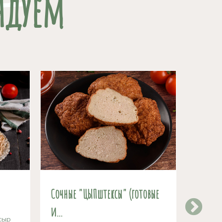
ндуем
Сочные "ЦЫПштексы" (готовые
Аромат
и...
свежий
сыр