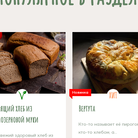
Новинка
оящий хлеб из
Вертута
нозерновой муки
Кто-то называет её пирого
кто-то хлебом, а...
вежий здоровый хлеб из