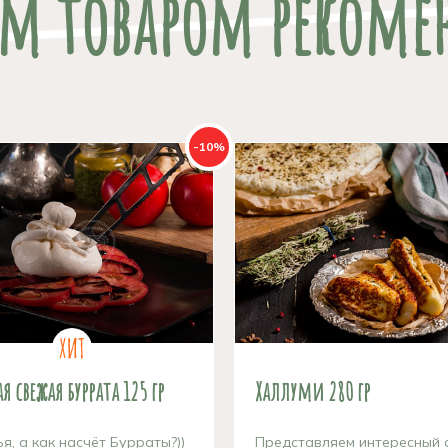
им товаром рекоме
-10%
я свежая буррата 125 гр
Халлуми 280 гр
я, а как насчёт Бурраты?))
Представляем интересный 