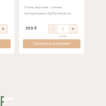
Очень вкусные, сочные
Аромат
натуральные ЦЫПштексы из...
сочного
359 ₽
379 
упак.
ПОЛОЖИТЬ В КОРЗИНУ
П
е