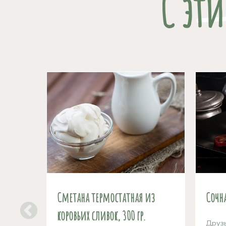
С эт
Сметана термостатная из
Сочна
коровьих сливок, 300 гр.
Друзь