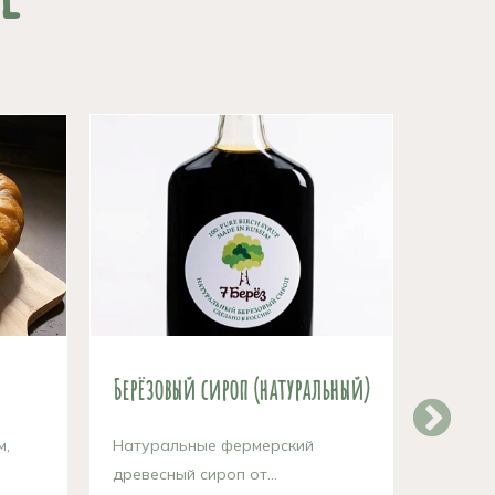
Берёзовый сироп (натуральный)
Кленов
м,
Натуральные фермерский
Натура
древесный сироп от...
древесн