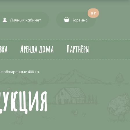
0 ₽
Личный кабинет
Корзина
вка
Аренда дома
Партнёры
е обжаренные 400 гр.
дукция