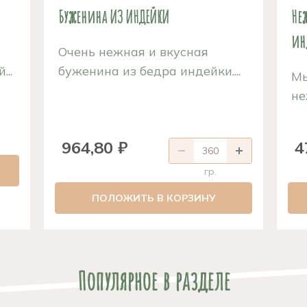
й
Буженина ИЗ ИНДЕЙКИ
Не
ин
Очень нежная и вкусная
..
буженина из бедра индейки....
Мы
не
964,80 ₽
4
гр.
ПОЛОЖИТЬ В КОРЗИНУ
Популярное в разделе