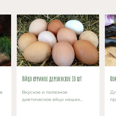
Яйцо куриное деревенское 10 шт
Ко
ая
Вкусное и полезное
Дл
диетическое яйцо наших...
пр